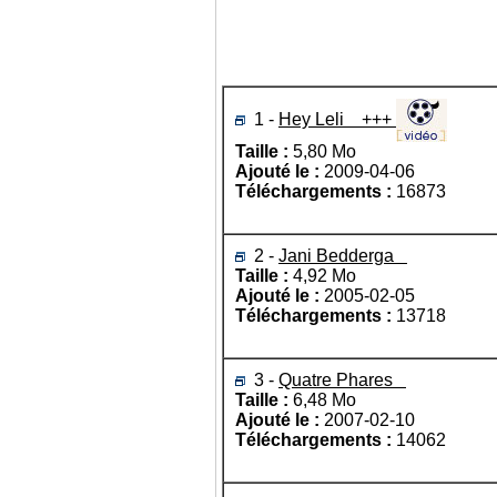
1 -
Hey Leli +++
Taille :
5,80 Mo
Ajouté le :
2009-04-06
Téléchargements :
16873
2 -
Jani Bedderga
Taille :
4,92 Mo
Ajouté le :
2005-02-05
Téléchargements :
13718
3 -
Quatre Phares
Taille :
6,48 Mo
Ajouté le :
2007-02-10
Téléchargements :
14062