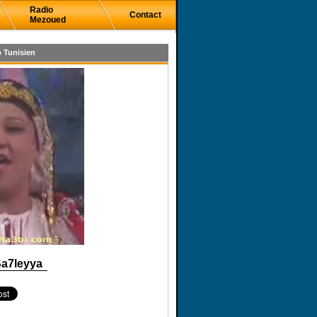
Radio
Contact
Mezoued
 Tunisien
Sa7leyya