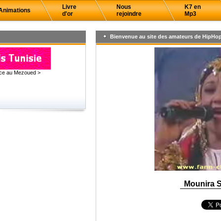
Livre
Nous
K7 en
Animations
d'or
rejoindre
Mp3
Bienvenue au site des amateurs de HipHop
âce au Mezoued >
Mounira 