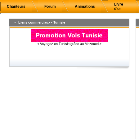
Livre
Chanteurs
Forum
Animations
d'or
Liens commerciaux - Tunisie
< Voyagez en Tunisie grâce au Mezoued >