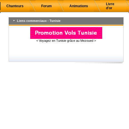
Livre
Chanteurs
Forum
Animations
d'or
Liens commerciaux - Tunisie
< Voyagez en Tunisie grâce au Mezoued >