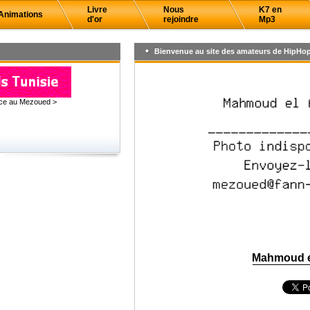
Livre
Nous
K7 en
Animations
d'or
rejoindre
Mp3
Bienvenue au site des amateurs de HipHop
âce au Mezoued >
Mahmoud e