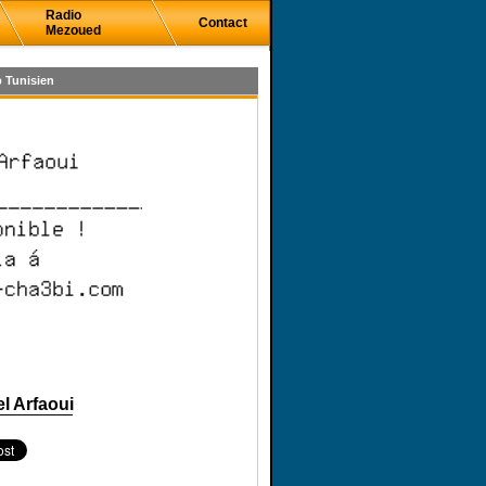
Radio
Contact
Mezoued
 Tunisien
l Arfaoui