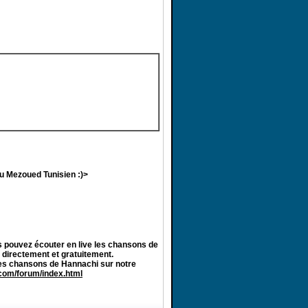
au Mezoued Tunisien :)>
 pouvez écouter en live les chansons de
 directement et gratuitement.
des chansons de Hannachi sur notre
.com/forum/index.html