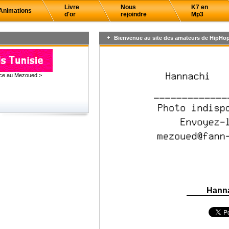
Livre
Nous
K7 en
Animations
d'or
rejoindre
Mp3
Bienvenue au site des amateurs de HipHop
âce au Mezoued >
Hann