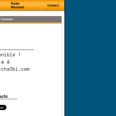
Radio
Contact
Mezoued
 Tunisien
achi