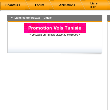
Livre
Chanteurs
Forum
Animations
d'or
Liens commerciaux - Tunisie
< Voyagez en Tunisie grâce au Mezoued >