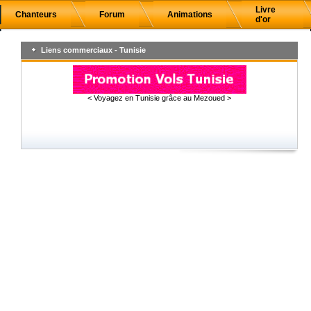
Livre
Chanteurs
Forum
Animations
d'or
Liens commerciaux - Tunisie
< Voyagez en Tunisie grâce au Mezoued >