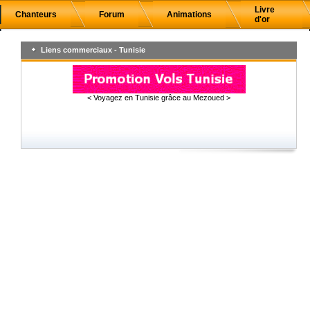
Livre
Chanteurs
Forum
Animations
d'or
Liens commerciaux - Tunisie
< Voyagez en Tunisie grâce au Mezoued >