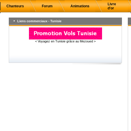
Livre
Chanteurs
Forum
Animations
d'or
Liens commerciaux - Tunisie
< Voyagez en Tunisie grâce au Mezoued >