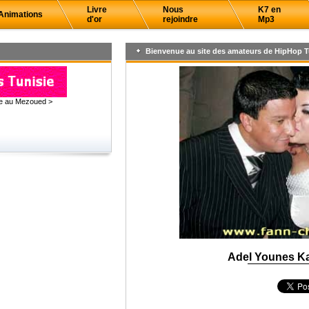
Livre
Nous
K7 en
Animations
d'or
rejoindre
Mp3
Bienvenue au site des amateurs de HipHop T
ce au Mezoued >
Adel Younes Ka