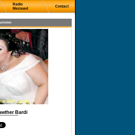
Radio
Contact
Mezoued
unisien
wther Bardi