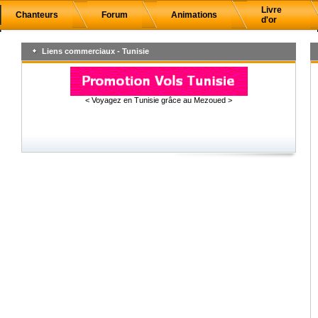
Livre
Chanteurs
Forum
Animations
d'or
Liens commerciaux - Tunisie
< Voyagez en Tunisie grâce au Mezoued >