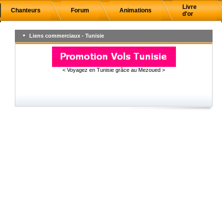
Livre
Chanteurs
Forum
Animations
d'or
Liens commerciaux - Tunisie
< Voyagez en Tunisie grâce au Mezoued >