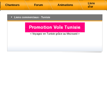
Livre
Chanteurs
Forum
Animations
d'or
Liens commerciaux - Tunisie
< Voyagez en Tunisie grâce au Mezoued >