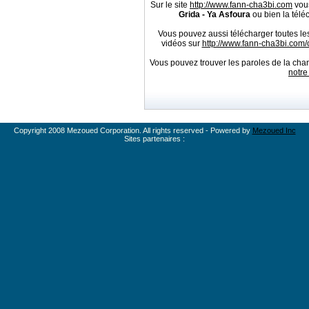
Sur le site
http://www.fann-cha3bi.com
vous
Grida - Ya Asfoura
ou bien la télé
Vous pouvez aussi télécharger toutes l
vidéos sur
http://www.fann-cha3bi.co
Vous pouvez trouver les paroles de la cha
notre
Copyright 2008 Mezoued Corporation. All rights reserved - Powered by
Mezoued Inc
Sites partenaires :