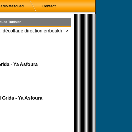
adio Mezoued
Contact
oued Tunisien
 décollage direction errboukh ! >
rida - Ya Asfoura
 Grida - Ya Asfoura