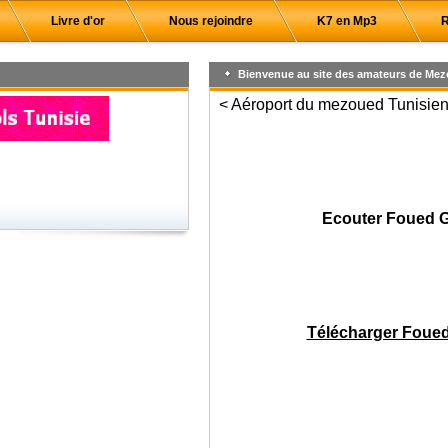
Livre d'or
Nous rejoindre
K7 en Mp3
R
Bienvenue au site des amateurs de Mez
< Aéroport du mezoued Tunisien,
Ecouter Foued G
Télécharger Foued