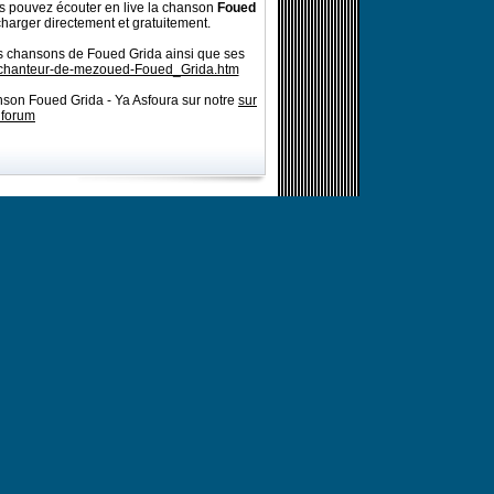
 pouvez écouter en live la chanson
Foued
charger directement et gratuitement.
es chansons de Foued Grida ainsi que ses
m/chanteur-de-mezoued-Foued_Grida.htm
nson Foued Grida - Ya Asfoura sur notre
sur
 forum