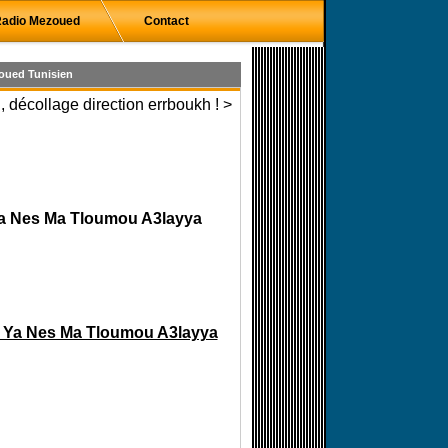
adio Mezoued
Contact
oued Tunisien
 décollage direction errboukh ! >
 Ya Nes Ma Tloumou A3layya
 - Ya Nes Ma Tloumou A3layya