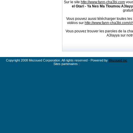
Sur le site
http://www.fann-cha3bi.com
vous
el Gtari - Ya Nes Ma Tloumou A3lay
gratui
Vous pouvez aussi télécharger toutes les
vidéos sur
http://www.fann-cha3bi.com/
Vous pouvez trouver les paroles de la ch
A3layya sur not
Copyright 2008 Mezoued Corporation. All rights reserved - Powered by
Mezoued Inc
Sites partenaires :