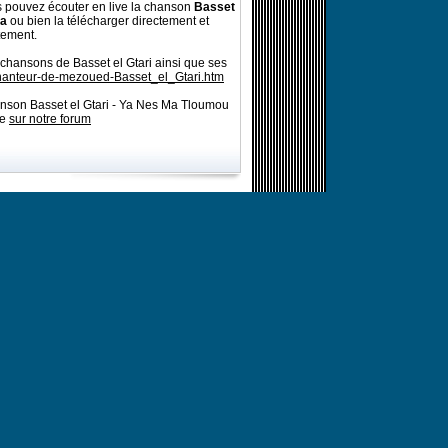
 pouvez écouter en live la chanson
Basset
ya
ou bien la télécharger directement et
tement.
 chansons de Basset el Gtari ainsi que ses
chanteur-de-mezoued-Basset_el_Gtari.htm
anson Basset el Gtari - Ya Nes Ma Tloumou
re
sur notre forum