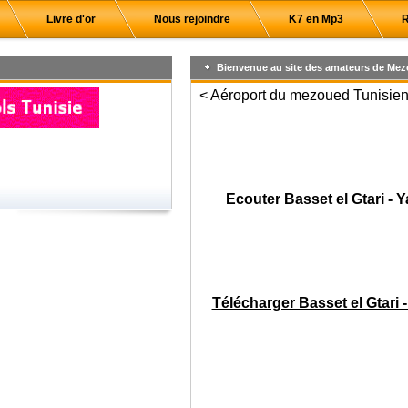
Livre d'or
Nous rejoindre
K7 en Mp3
R
Bienvenue au site des amateurs de Mez
< Aéroport du mezoued Tunisien,
Ecouter Basset el Gtari -
Télécharger Basset el Gtari