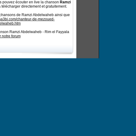
 pouvez écouter en live la chanson
Ramzi
 télécharger directement et gratuitement.
s chansons de Ramzi Abdelwaheb ainsi que
cha3bi.com/chanteur-de-mezoued-
elwaheb.htm
hanson Ramzi Abdelwaheb - Rim el Fayyala
r notre forum