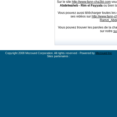
Sur le site
http://www.fann-cha3bi.com
vous
Abdelwaheb - Rim el Fayyala
ou bien la
Vous pouvez aussi télécharger toutes le
ses vidéos sur
http://www.fann-
Ramzi_Abd
Vous pouvez trouver les paroles de la c
sur notre
su
Copyright 2008 Mezoued Corporation. All rights reserved - Powered by
Mezoued Inc
Sites partenaires :