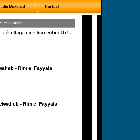
adio Mezoued
Contact
oued Tunisien
 décollage direction errboukh ! >
aheb - Rim el Fayyala
lwaheb - Rim el Fayyala