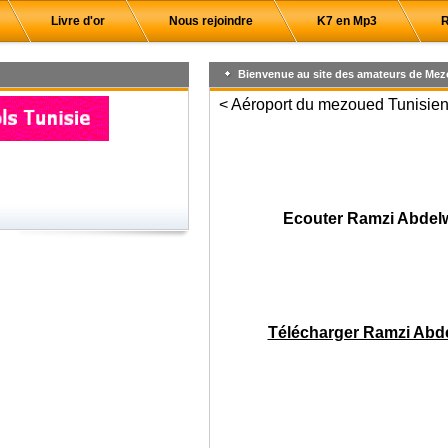
Livre d'or
Nous rejoindre
K7 en Mp3
R
Bienvenue au site des amateurs de Mez
< Aéroport du mezoued Tunisien,
Ecouter Ramzi Abdelw
Télécharger Ramzi Abde