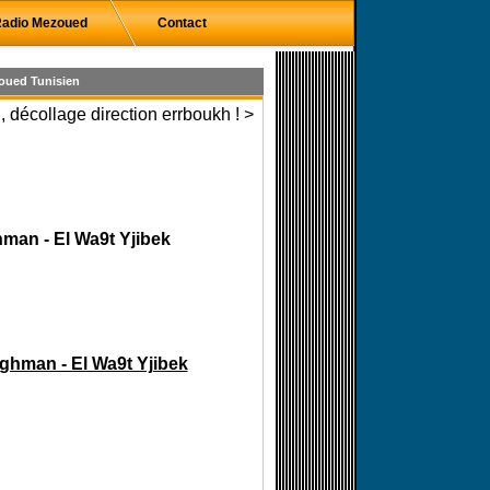
adio Mezoued
Contact
oued Tunisien
 décollage direction errboukh ! >
man - El Wa9t Yjibek
ghman - El Wa9t Yjibek