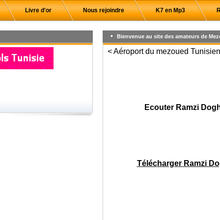
Livre d'or
Nous rejoindre
K7 en Mp3
R
Bienvenue au site des amateurs de Mez
< Aéroport du mezoued Tunisien,
Ecouter Ramzi Dogh
Télécharger Ramzi Do