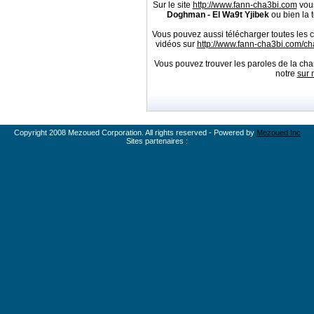
Sur le site
http://www.fann-cha3bi.com
vous
Doghman - El Wa9t Yjibek
ou bien la 
Vous pouvez aussi télécharger toutes le
vidéos sur
http://www.fann-cha3bi.com/
Vous pouvez trouver les paroles de la c
notre
sur 
Copyright 2008 Mezoued Corporation. All rights reserved - Powered by
Mezoued Inc
Sites partenaires :