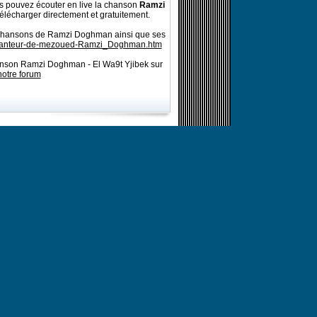
 pouvez écouter en live la chanson
Ramzi
télécharger directement et gratuitement.
s chansons de Ramzi Doghman ainsi que ses
chanteur-de-mezoued-Ramzi_Doghman.htm
hanson Ramzi Doghman - El Wa9t Yjibek sur
notre forum