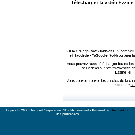
Télecharger la vidéo Ezzine
Sur le site
http://www.fann-cha3bi.com
vous
el Haddede - Ya3oud el 7obb
ou bien la
Vous pouvez aussi télécharger toutes le
ses vidéos sur
http://www.fann-
Ezzine_el_
Vous pouvez trouver les paroles de la c
sur notre
su
Copyright 2008 Mezoued Corporation. All rights reserved - Powered by
Mezoued Inc
Sites partenaires :