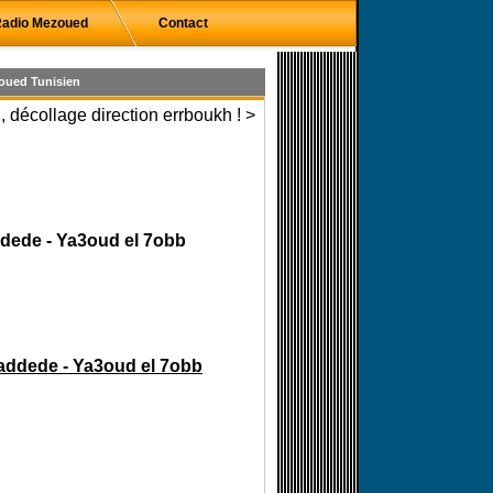
adio Mezoued
Contact
oued Tunisien
 décollage direction errboukh ! >
ddede - Ya3oud el 7obb
Haddede - Ya3oud el 7obb