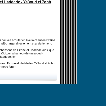
 el Haddede - Ya3oud el 7obb
 pouvez écouter en live la chanson
Ezzine
 télécharger directement et gratuitement.
s chansons de Ezzine el Haddede ainsi que
cha3bi.com/chanteur-de-mezoued-
Haddede.htm
hanson Ezzine el Haddede - Ya3oud el 7obb
r notre forum