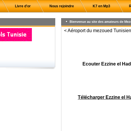
Livre d'or
Nous rejoindre
K7 en Mp3
R
Bienvenue au site des amateurs de Mez
< Aéroport du mezoued Tunisien,
Ecouter Ezzine el Ha
Télécharger Ezzine el 