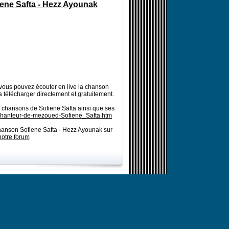
iene Safta - Hezz Ayounak
vous pouvez écouter en live la chanson
a télécharger directement et gratuitement.
s chansons de Sofiene Safta ainsi que ses
/chanteur-de-mezoued-Sofiene_Safta.htm
chanson Sofiene Safta - Hezz Ayounak sur
notre forum