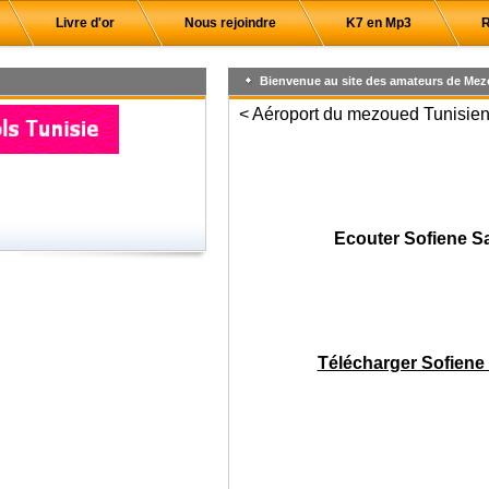
Livre d'or
Nous rejoindre
K7 en Mp3
R
Bienvenue au site des amateurs de Mez
< Aéroport du mezoued Tunisien,
Ecouter Sofiene S
Télécharger Sofiene