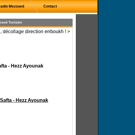
adio Mezoued
Contact
oued Tunisien
 décollage direction errboukh ! >
afta - Hezz Ayounak
 Safta - Hezz Ayounak