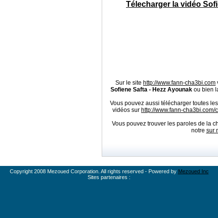
Télecharger la vidéo Sof
Sur le site
http://www.fann-cha3bi.com
Sofiene Safta - Hezz Ayounak
ou bien l
Vous pouvez aussi télécharger toutes le
vidéos sur
http://www.fann-cha3bi.com
Vous pouvez trouver les paroles de la 
notre
sur 
Copyright 2008 Mezoued Corporation. All rights reserved - Powered by
Mezoued Inc
Sites partenaires :