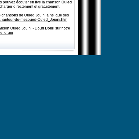
s pouvez écouter en live la chanson
Ouled
charger directement et gratuitement.
s chansons de Ouled Jouini ainsi que ses
/chanteur-de-mezoued-Ouled_Jouini.htm
anson Ouled Jouini - Douri Douri sur notre
re forum