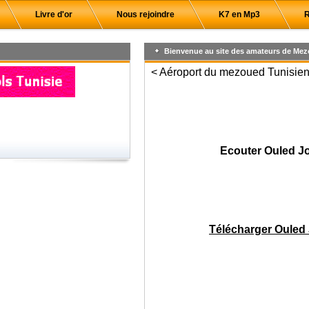
Livre d'or
Nous rejoindre
K7 en Mp3
R
Bienvenue au site des amateurs de Mez
< Aéroport du mezoued Tunisien,
Ecouter Ouled Jo
Télécharger Ouled 