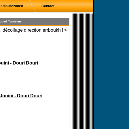
adio Mezoued
Contact
oued Tunisien
 décollage direction errboukh ! >
uini - Douri Douri
Jouini - Douri Douri