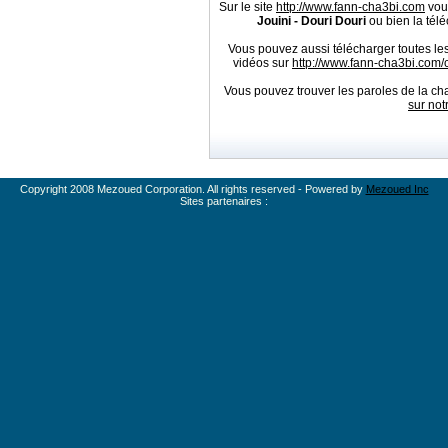
Sur le site
http://www.fann-cha3bi.com
vou
Jouini - Douri Douri
ou bien la télé
Vous pouvez aussi télécharger toutes le
vidéos sur
http://www.fann-cha3bi.com
Vous pouvez trouver les paroles de la ch
sur not
Copyright 2008 Mezoued Corporation. All rights reserved - Powered by
Mezoued Inc
Sites partenaires :