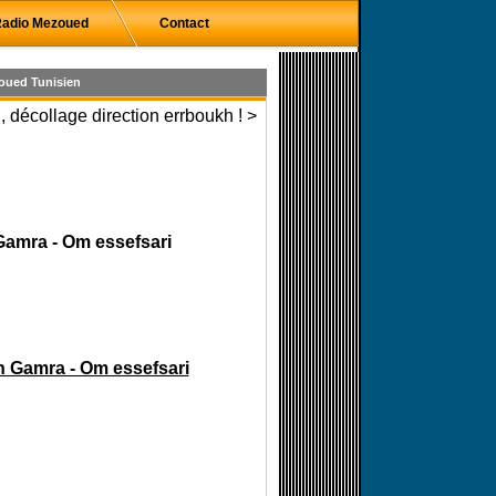
adio Mezoued
Contact
oued Tunisien
 décollage direction errboukh ! >
Gamra - Om essefsari
n Gamra - Om essefsari