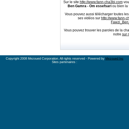
Sur le site
http://www.fann-cha3bi.com
vou
Ben Gamra - Om essefsari
ou bien la 
Vous pouvez aussi télécharger toutes l
ses vidéos sur
http://www.fann-
Fawzi_Ben
Vous pouvez trouver les paroles de la c
notre
sur 
Copyright 2008 Mezoued Corporation. All rights reserved - Powered by
Mezoued Inc
Sites partenaires :