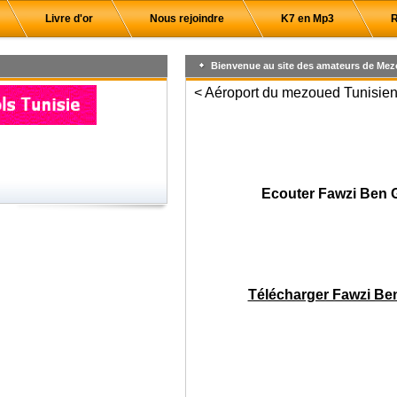
Livre d'or
Nous rejoindre
K7 en Mp3
R
Bienvenue au site des amateurs de Mez
< Aéroport du mezoued Tunisien,
Ecouter Fawzi Ben 
Télécharger Fawzi Be