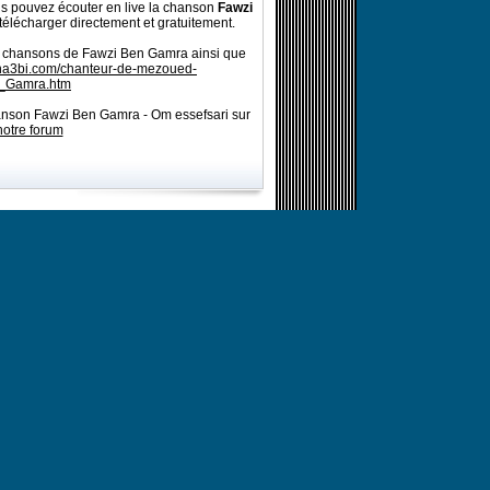
s pouvez écouter en live la chanson
Fawzi
télécharger directement et gratuitement.
es chansons de Fawzi Ben Gamra ainsi que
cha3bi.com/chanteur-de-mezoued-
_Gamra.htm
hanson Fawzi Ben Gamra - Om essefsari sur
notre forum